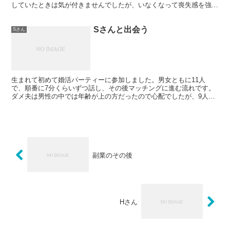
していたときは気が付きませんでしたが、いなくなって喪失感を強く
覚えています。やはり、一緒にいた人がいなくなるのは寂...
Sさんと出会う
Sさん
生まれて初めて婚活パーティーに参加しました。男女ともに11人
で、順番に7分くらいずつ話し、その後マッチングに進む流れです。
ダメ夫は男性の中では年齢が上の方だったので心配でしたが、9人か
らいいねされる大活躍？でした。まだ諦めるのは早いようです...
副業のその後
Hさん