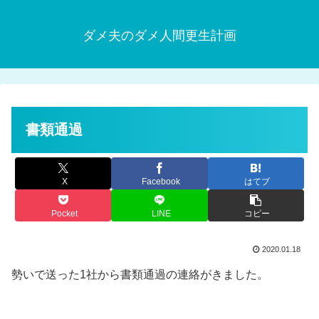
ダメ夫のダメ人間更生計画
書類通過
X
Facebook
はてブ
Pocket
LINE
コピー
2020.01.18
勢いで送った1社から書類通過の連絡がきました。