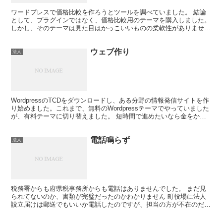
ワードプレスで価格比較を作ろうとツールを調べていました。 結論
として、プラグインではなく、価格比較用のテーマを購入しました。
しかし、そのテーマは見た目はかっこいいものの柔軟性がありませ
ん。表記が文字を変えたいのですが、ワードプレスからは変更...
ウェブ作り
法人
WordpressのTCDをダウンロードし、ある分野の情報発信サイトを作
り始めました。これまで、無料のWordpressテーマでやっていました
が、有料テーマに切り替えました。 短時間で進めたいなら金をかけ
ましょう。 情報発信サイトができたら...
電話鳴らず
法人
税務署からも府県税事務所からも電話はありませんでした。 まだ見
られてないのか、書類が完璧だったのかわかりません 町役場に法人
設立届けは郵送でもいいか電話したのですが、担当の方が不在のだっ
たため日を改めることにしました。直接行くのは避けたいダ...