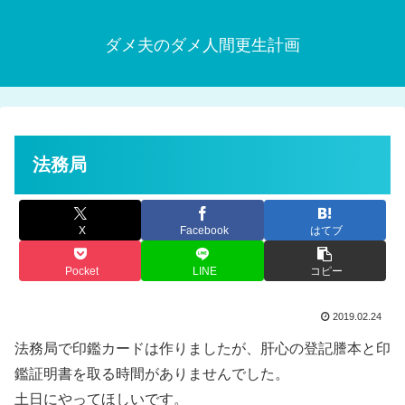
ダメ夫のダメ人間更生計画
法務局
X
Facebook
はてブ
Pocket
LINE
コピー
2019.02.24
法務局で印鑑カードは作りましたが、肝心の登記謄本と印
鑑証明書を取る時間がありませんでした。
土日にやってほしいです。