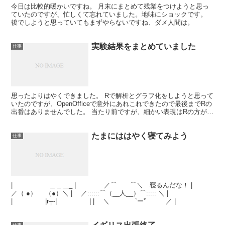
今日は比較的暖かいですね。 月末にまとめて残業をつけようと思っ
ていたのですが、忙しくて忘れていました。地味にショックです。
後でしようと思っていてもまずやらないですね、ダメ人間は。
実験結果をまとめていました
仕事
思ったよりはやくできました。 Rで解析とグラフ化をしようと思って
いたのですが、OpenOfficeで意外にあれこれできたので最後までRの
出番はありませんでした。 当たり前ですが、細かい表現はRの方が向
いてますね。
たまにははやく寝てみよう
仕事
| ＿＿＿_ | ／⌒ ⌒＼ 寝るんだな！ |
／（ ●） （●）＼ | ／::::::⌒（__人__）⌒::::: ＼ |
| |r┬-| | | ＼ `ー'´ ／ |
仕事