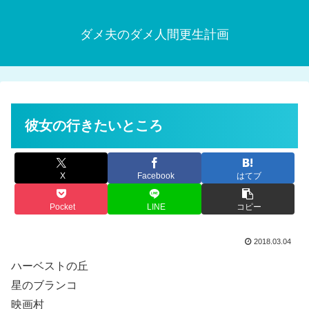
ダメ夫のダメ人間更生計画
彼女の行きたいところ
X
Facebook
はてブ
Pocket
LINE
コピー
2018.03.04
ハーベストの丘
星のブランコ
映画村