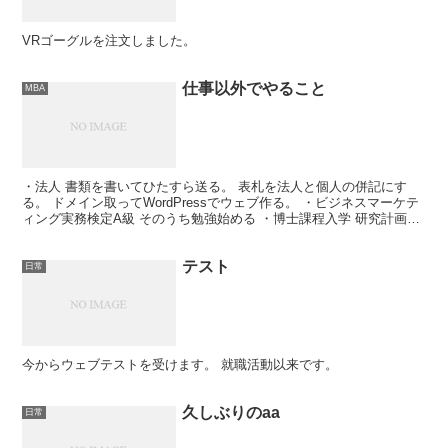
VRゴーグルを注文しました。
仕事以外でやること
MBA
・法人 書類を書いてひたすら送る。 表札を法人と個人の併記にす
る。 ドメイン取ってWordPressでウェブ作る。 ・ビジネスマーケテ
ィング実務検定A級 そのうち勉強始める ・博士課程入学 研究計画を
書く 教授に弟子を取る気があるか聞く
テスト
日常
今からウェブテストを受けます。 就職活動以来です。
久しぶりのaa
日常