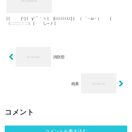
| | (~) | γ´⌒｀ヽ | {i:i:i:i:i:i:i:i:} | （ ´・ω・） |
（:::::::::：:::） | し─Ｊ |
消防団
残業
コメント
コメントを書き込む