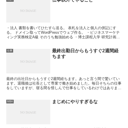
・法人 書類を書いてひたすら送る。 表札を法人と個人の併記にす
る。 ドメイン取ってWordPressでウェブ作る。 ・ビジネスマーケテ
ィング実務検定A級 そのうち勉強始める ・博士課程入学 研究計画を
書く 教授に弟子を取る気があるか聞く
最終出勤日からもうすぐ2週間経
仕事
ちます
最終の出社日からもうすぐ2週間経ちます。あっと言う間で驚いてい
ます。退職後は社長として専業で働き始めました。毎日そちらの仕事
をしていますが、寝る間を惜しんで仕事をしているわけではありませ
ん。もっと危機感が出て寝ているとき以外仕事をするかと思...
まじめにやりすぎるな
MBA