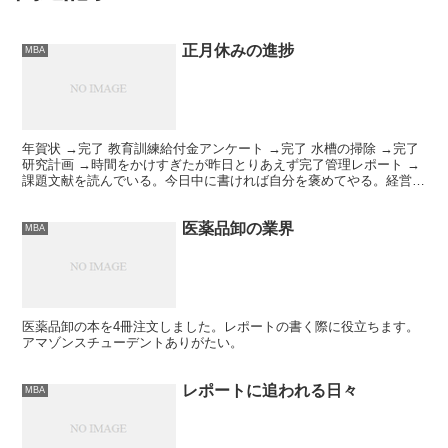
正月休みの進捗
MBA
年賀状 →完了 教育訓練給付金アンケート →完了 水槽の掃除 →完了
研究計画 →時間をかけすぎたが昨日とりあえず完了管理レポート →
課題文献を読んでいる。今日中に書ければ自分を褒めてやる。経営レ
ポート →未着手昇進研修 →未着手。締め切り...
医薬品卸の業界
MBA
医薬品卸の本を4冊注文しました。レポートの書く際に役立ちます。
アマゾンスチューデントありがたい。
レポートに追われる日々
MBA