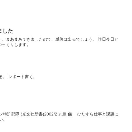
ました
た。まあまあできましたので、単位は出るでしょう。 昨日今日と
ゆっくりします。
る。 レポート書く。
許部隊 (光文社新書)2002/2 丸島 儀一 ひたすら仕事と課題に
い。