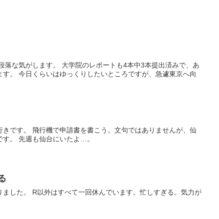
段落な気がします。 大学院のレポートも4本中3本提出済みで、あ
ます。 今日くらいはゆっくりしたいところですが、急遽東京へ向
行きです。 飛行機で申請書を書こう。文句ではありませんが、仙
です。 先週も仙台にいたよ…。
る
りました。 R以外はすべて一回休んでいます。忙しすぎる。気力が