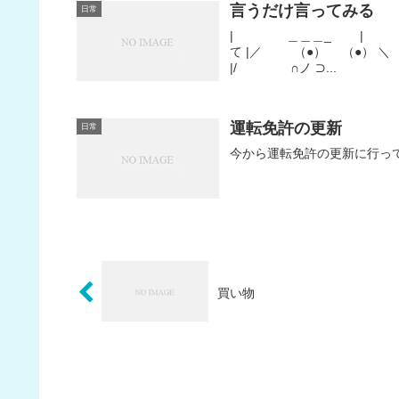
言うだけ言ってみる
日常
| ＿＿＿_ | ／
て |／ （●） （●）
|/ ∩ノ ⊃...
運転免許の更新
日常
今から運転免許の更新に行っ
買い物