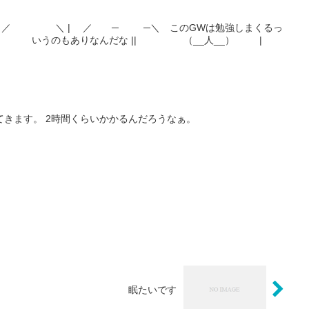
 ＼ | ／ ─ ─＼ このGWは勉強しまくるっ
 ＼ いうのもありなんだな || （__人__） |
てきます。 2時間くらいかかるんだろうなぁ。
眠たいです