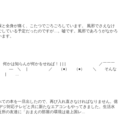
喉と全身が痛く、こたつでごろごろしています。 風邪でさえなけ
ごしている予定だったのですが…。嘘です。風邪であろうがなかろ
います。
す。 何かは知らんが何かをせねば！ | | | ／￣￣￣
 ＼ | ／ （●） （●） ＼ そんな
| ...
べての本を一旦出したので、再び入れ直さなければなりません。億
地デジ対応テレビと共に新たなエアコンもやってきました。生活水
所の友達に「おまえの部屋の環境は途上国レ...