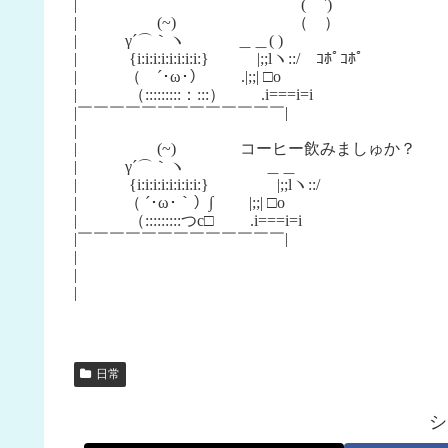
| (⌒`)
| (~) （ ）
| γ´⌒｀ヽ ＿＿( )
| {i:i:i:i:i:i:i:i:} |;;lヽ::/ ｺﾎﾟｺﾎﾟ
| （ ´･ω･） .|;;| □o
| （:::::::::：:::） .i===i=i
|￣￣￣￣￣￣￣￣￣￣￣￣￣|
|
| (~) コーヒー飲みましゅか？
| γ´⌒｀ヽ ＿＿
| {i:i:i:i:i:i:i:i:} |;;lヽ::/
| （ ´･ω･｀）∫ |;;| □o
| （:::::::::つc□ .i===i=i
|￣￣￣￣￣￣￣￣￣￣￣￣￣|
|
|
|
日常
シ