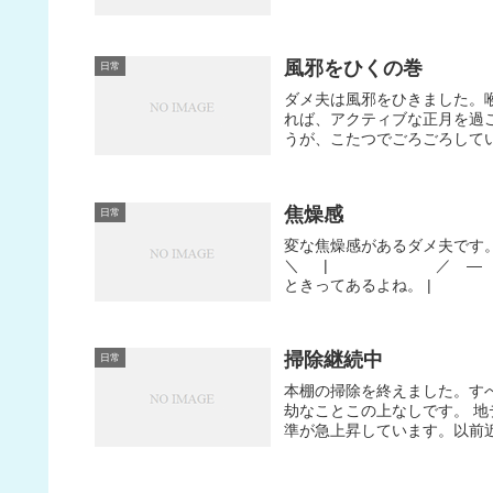
風邪をひくの巻
日常
ダメ夫は風邪をひきました。
れば、アクティブな正月を過
うが、こたつでごろごろして
焦燥感
日常
変な焦燥感があるダメ夫で
＼ | ／ ― ―
ときってあるよね。 | 
掃除継続中
日常
本棚の掃除を終えました。す
劫なことこの上なしです。 
準が急上昇しています。以前近