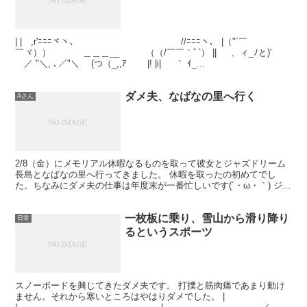
| | ,r'ﾆﾆﾆヾヽ、 //ﾆﾆﾆヽ、 |（"´￣
￣ヾ）） ＿＿＿__ （（/￣￣｀ﾞ`） || 、ィ_ﾉと)'
／ "＼, ､／"＼ (つ（_,,ｱ |! |i| ｀ ｲ_...
ダメ夫、なばなの里へ行く
Aさん
2/8（金）にメモリアル休暇なるものを取って彼女とジャズドリーム
長島となばなの里へ行ってきました。 休暇を取ったの初めてでし
た。ちなみにダメ夫の仕事は年度末が一番忙しいです(´・ω・｀) ジャ
ズドリームはアウトレットセール中で、ダメ夫はあっ...
一枚板に乗り、雪山から滑り降り
日常
るというスポーツ
スノーボードを興じてきたダメ夫です。 打撲と筋肉痛であまり動け
ません。それから寒いところはやはりダメでした。 |