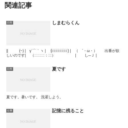
関連記事
しまむらくん
日常
|| (~) | γ´⌒｀ヽ | {i:i:i:i:i:i:i:i:} | （ ´・ω・） 出番が欲
しいのです| （:::::::::：:::） | し─Ｊ |
夏です
日常
夏です。暑いです。 洗濯しよう。
記憶に残ること
仕事