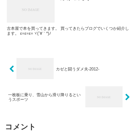
古本屋で本を買ってきます。 買ってきたらブログでいくつか紹介し
ます。 ε=ε=ε=ヾ(´∀｀*)ﾉ
カゼと闘うダメ夫-2012-
一枚板に乗り、雪山から滑り降りるとい
うスポーツ
コメント