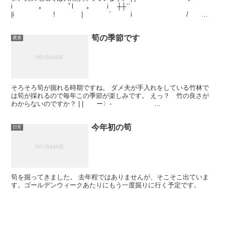
i ｡ ﾟl ｡ i ┼┼``
|i ! | ゜ i / ア
ア ア ア ア ア ア ア ア ─ | i ...
筍の季節です
農業
そろそろ筍が掘れる時期ですね。 ダメ夫が手入れをしている竹林で
は筍が採れるので毎年この季節が楽しみです。 えっ？ 竹の良さが
わからないのですか？ | | ー〉-
/ ／ | ./ こ ...
今年初の筍
日常
筍を掘ってきました。 去年程ではありませんが、そこそこ出ていま
す。ゴールデンウィークあたりにもう一度掘りに行く予定です。