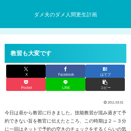
ダメ夫のダメ人間更生計画
教習も大変です
X
Facebook
はてブ
Pocket
LINE
コピー
2011.03.01
今日は昼から教習に行きました。技能教習が混み過ぎて予
約できない旨を教官に伝えたところ、この時期は２～３分
に一回はネットで予約の空きのチェックをするくらいの気