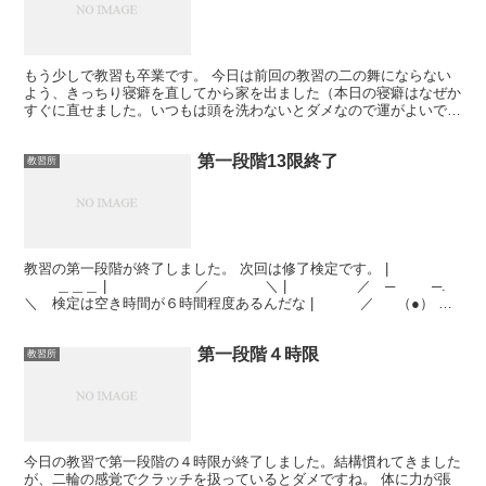
もう少しで教習も卒業です。 今日は前回の教習の二の舞にならない
よう、きっちり寝癖を直してから家を出ました（本日の寝癖はなぜか
すぐに直せました。いつもは頭を洗わないとダメなので運がよいで
す）。 ところが、高速教習にも関わらず、教習生はダメ夫一...
第一段階13限終了
教習所
教習の第一段階が終了しました。 次回は修了検定です。 |
＿＿＿ | ／ ＼ | ／ ─ ─.
＼ 検定は空き時間が６時間程度あるんだな | ／ （●）
（●） ＼ | |...
第一段階４時限
教習所
今日の教習で第一段階の４時限が終了しました。結構慣れてきました
が、二輪の感覚でクラッチを扱っているとダメですね。 体に力が張