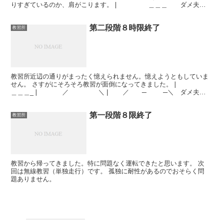
りすぎているのか、肩がこります。 | ＿＿＿ ダメ夫は
意外と | _/(^Д^)＼ 楽しんでい...
第二段階８時限終了
教習所
教習所近辺の通りがまったく憶えられません。憶えようともしていま
せん。 さすがにそろそろ教習が面倒になってきました。 |
＿＿＿_ | ／ ＼ | ／ ─ ─＼ ダメ夫は
やる気を失いつつあるんだな | ...
第一段階８限終了
教習所
教習から帰ってきました。特に問題なく運転できたと思います。 次
回は無線教習（単独走行）です。 孤独に耐性があるのでおそらく問
題ありません。