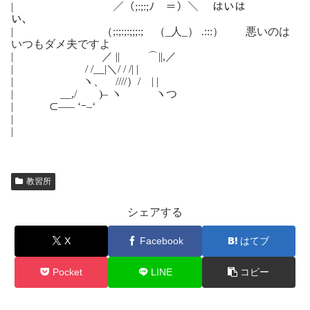
| ／（;:;:;ﾉ ＝）＼ はいは
い、
| （;:;:;:;;;:; （_人_） .:::） 悪いのは
いつもダメ夫ですよ
| ／ || ⌒||,／
| / /__|＼/ / /| |
| ヽ、 ////）/ | |
| __,/ )– ヽ ヽつ
| ⊂–― ‘ｰ–‘
|
|
教習所
シェアする
X
Facebook
はてブ
Pocket
LINE
コピー