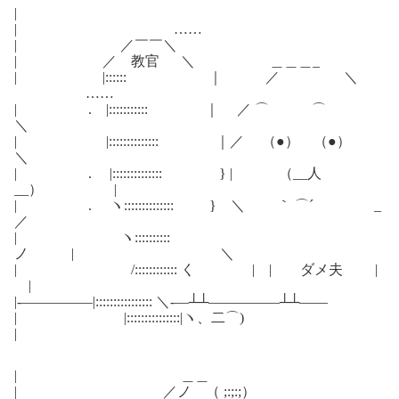
|
| ……
| ／￣￣＼
| ／ 教官 ＼ ＿＿＿_
| |:::::: ｜ ／ ＼
……
| . |::::::::::: ｜ ／ ⌒ ⌒
＼
| |:::::::::::::: ｜／ （●） （●）
＼
| . |:::::::::::::: } | （__人
__） |
| . ヽ:::::::::::::: } ＼ ｀ ⌒´ _
／
| ヽ::::::::::
ノ | ＼
| /:::::::::::: く | | ダメ夫 |
|
|-―――――|:::::::::::::::: ＼-―┴┴―――――┴┴――
| |:::::::::::::::|ヽ、二⌒)
|
| ＿＿
| ／ノ （ ;:;:;）